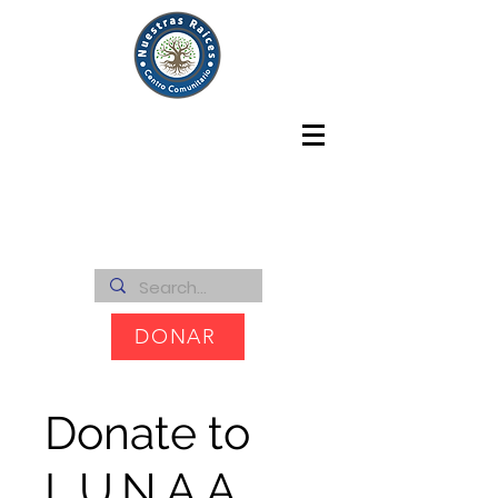
DONAR
Donate to
L.U.N.A.A.