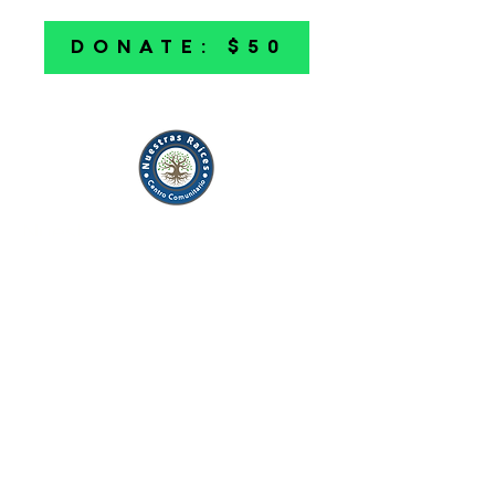
DONATE: $50
Nuestra misión es servir y
abrazar la cultura
latina/hispana, apoyar y
empoderar a las empresas y
estudiantes BIPOC.
Sobre nosotros
Programas
Campaña de capital
Noticias