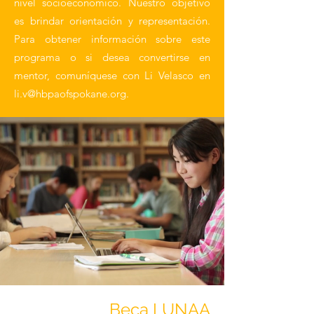
nivel socioeconómico. Nuestro objetivo
es brindar orientación y representación.
Para obtener información sobre este
programa o si desea convertirse en
mentor, comuníquese con Li Velasco en
li.v@hbpaofspokane.org
.
Beca LUNAA