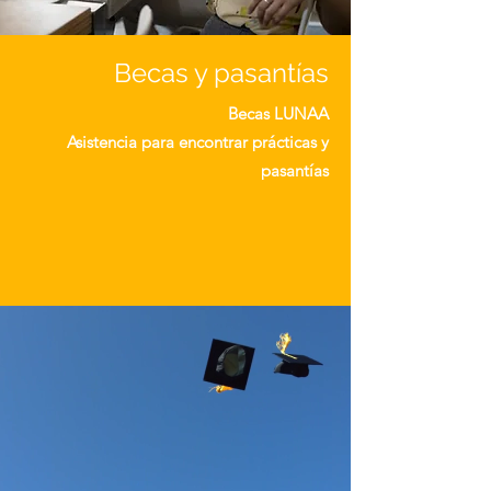
Becas y pasantías
Becas LUNAA
Asistencia para encontrar prácticas y
pasantías