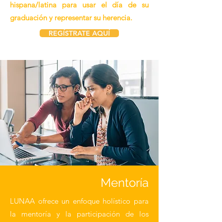
hispana/latina para usar el día de su
graduación y representar su herencia.
REGÍSTRATE AQUÍ
Mentoría
LUNAA ofrece un enfoque holístico para
la mentoría y la participación de los