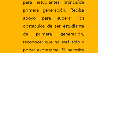
para estudiantes latinos/de
primera generación. Reciba
apoyo para superar los
obstáculos de ser estudiante
de primera generación,
reconocer que no está solo y
poder expresarse. Si necesita
hablar con alguien, llámenos
y programe una cita con un
trabajador social.
Horario de atención los
martes: no es necesario hacer
cita.
Soporte por mensaje de texto
los martes: Puede enviar un
mensaje de texto a uno de
nuestros trabajadores sociales