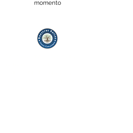
momento
Nuestra misión es servir y
abrazar la cultura
latina/hispana, apoyar y
empoderar a las empresas y
estudiantes BIPOC.
Sobre nosotros
Programas
Campaña de capital
Noticias